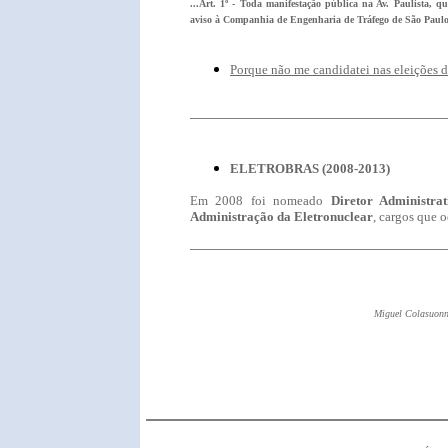
...Art. 1º - Toda manifestação pública na Av. Paulista, q
aviso à Companhia de Engenharia de Tráfego de São Paulo
Porque não me candidatei nas eleições 
ELETROBRAS
(
2008-2013)
Em 2008 foi nomeado
Diretor Administra
Administração da Eletronuclear
,
cargos que 
Miguel Colasuonn