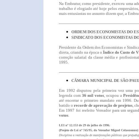
Na Embratur, como presidente,
exerceu uma adm
trabalho é elogiado até hoje pelos empresários
mais entusiastas no assunto dizem que, a Embra
ORDEM
DOS ECONOMISTAS DO ES
SINDICATO DOS ECONOMISTAS DO E
Presidente da Ordem dos Economistas e Sindic
direta, criando na época o
Índice do Custo de 
correção salarial da classe média e profissiona
1995.
CÂMARA
MUNICIPAL DE SÃO PAULO
Em 1992 disputou pela primeira vez uma pos
legenda com
36 mil votos
, ocupou a
Presidê
até encerrar o primeiro mandato em 1996. Du
batido o
recorde de aprovação de projetos
, c
Em 1997 foi reeleito Vereador para um segund
votos
.
LEI nº 12.153
de 29 de julho de 1996.
(Projeto de Lei nº 745/95, do Vereador Miguel Colasuonno)
Disciplina a realização de manifestações públicas que prejudiq