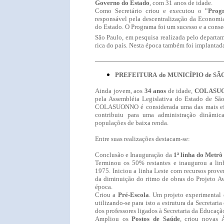
Governo do Estado
, com 31 anos de idade.
Como Secretário criou e executou o
"Prog
responsável pela descentralização da Economi
do Estado. O Programa foi um sucesso e a conse
São Paulo, em pesquisa realizada pelo departam
rica do país. Nesta época também foi implantad
PREFEITURA
do MUNICÍPIO de S
Ainda jovem, aos
34 anos
de idade,
COLASU
pela Assembléia Legislativa do Estado de Sã
COLASUONNO é considerada uma das mais efici
contribuiu para uma administração dinâmica
populações de baixa renda.
Entre suas realizações destacam-se:
Conclusão e Inauguração da
1ª linha do Metrô
Terminou os 50% restantes e inaugurou a li
1975. Iniciou a linha Leste com recursos prove
da diminuição do ritmo de obras do Projeto Av.
época.
Criou a
Pré-Escola
. Um projeto experimental d
utilizando-se para isto a estrutura da Secretar
dos professores ligados à Secretaria da Educaç
Ampliou os
Postos de Saúde
, criou novas