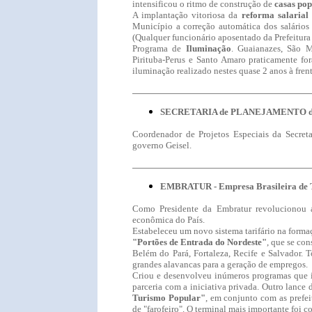
intensificou o ritmo de construção de
casas pop
A implantação vitoriosa da
reforma salarial
Município a correção automática dos salários c
(Qualquer funcionário aposentado da Prefeitura
Programa de
Iluminação
. Guaianazes, São M
Pirituba-Perus e Santo Amaro praticamente f
iluminação realizado nestes quase 2 anos à frent
SECRETARIA de
PLANEJAMENTO
d
Coordenador de Projetos Especiais da Secret
governo Geisel.
EMBRATUR
-
Empresa Brasileira de
Como Presidente da Embratur revolucionou a
econômica do País.
Estabeleceu um novo sistema tarifário na form
"Portões de Entrada do Nordeste"
, que se con
Belém do Pará, Fortaleza, Recife e Salvador.
grandes alavancas para a geração de empregos.
Criou e desenvolveu inúmeros programas que i
parceria com a iniciativa privada. Outro lance 
Turismo Popular"
, em conjunto com as prefei
de "farofeiro". O terminal mais importante foi c