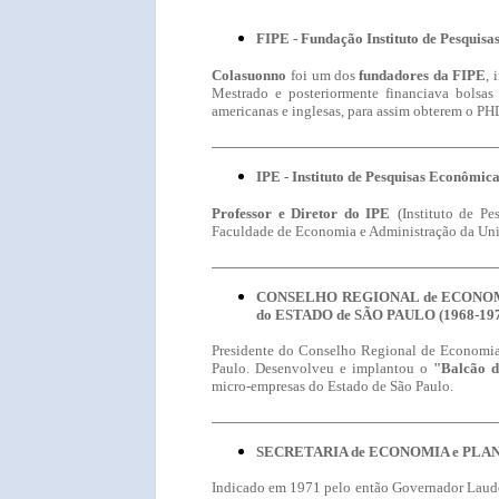
FIPE
-
Fundação Instituto de Pesquisa
Colasuonno
foi um dos
fundadores da FIPE
, 
Mestrado e posteriormente financiava bolsas
americanas e inglesas, para assim obterem o PH
IPE
- Instituto de Pesquisas Econômic
Professor e Diretor do IPE
(Instituto de P
Faculdade de Economia e Administração da Uni
CONSELHO
REGIONAL de ECONOM
do ESTADO de SÃO PAULO
(1968-19
Presidente do Conselho Regional de Economia
Paulo. Desenvolveu e implantou o
"Balcão d
micro-empresas do Estado de São Paulo.
SECRETARIA
de ECONOMIA e
PLAN
Indicado em 1971 pelo então Governador Laudo